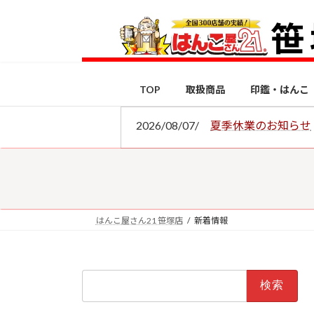
コ
ナ
ン
ビ
テ
ゲ
ン
ー
ツ
シ
TOP
取扱商品
印鑑・はんこ
へ
ョ
ス
ン
2026/08/07/
夏季休業のお知らせ
キ
に
ッ
移
プ
動
はんこ屋さん21 笹塚店
新着情報
検
索: