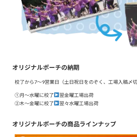
オリジナルポーチの納期
校了から7～9営業日
（土日祝日をのぞく、工場入稿〆切
①月～水曜に校了
翌金曜工場出荷
②木～金曜に校了
翌々水曜工場出荷
オリジナルポーチの商品ラインナップ