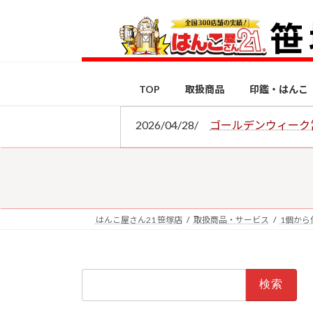
コ
ナ
ン
ビ
テ
ゲ
ン
ー
ツ
シ
TOP
取扱商品
印鑑・はんこ
へ
ョ
ス
ン
2026/04/28/
ゴールデンウィーク
キ
に
ッ
移
プ
動
はんこ屋さん21 笹塚店
取扱商品・サービス
1個から
検
索: