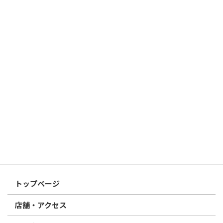
はんこ屋さん21からのお知らせ
2026/03/19
はんこ屋さん21からのお知らせ
個人用印鑑の印材（素材）の選び方｜実印・銀行印・認印におす
すめは？
2026/03/09
はんこ屋さん21からのお知らせ
電子印鑑の使い方は？メリットやデメリットも解説
2026/02/13
はんこ屋さん21からのお知らせ
印鑑の書体（古印体・篆書体・印相体・楷書体・行書体）とは？
特徴とフォントの選び方
はんこ屋さん21からのお知らせ一覧 ≫
トップページ
店舗・アクセス